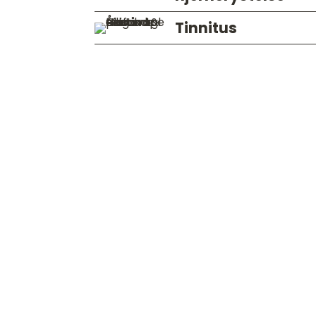
Tinnitus
Dorthe 61 å