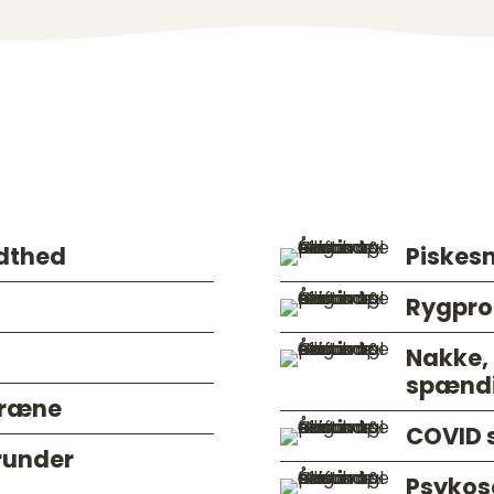
i kan afhjælpe
dthed
Piske
Rygpro
Nakke,
spænd
græne
COVID 
runder
Psykos