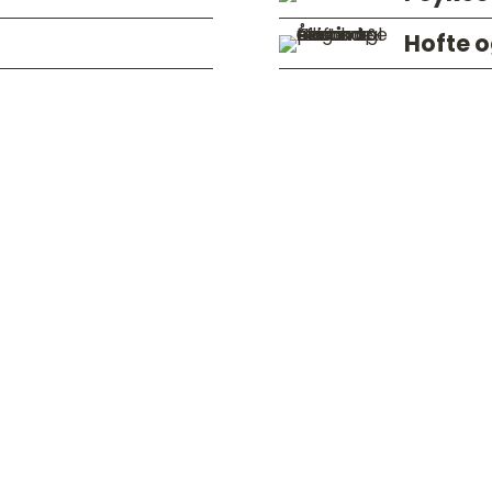
Hofte 
Hvad siger mine klienter?
r