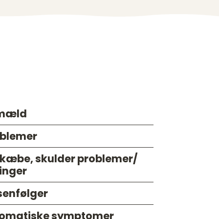
smæld
blemer
 kæbe, skulder problemer/
inger
senfølger
omatiske symptomer