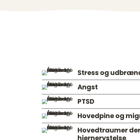
Kranio sakral terap
Stress og udbræn
Angst
PTSD
Hovedpine og mi
Hovedtraumer de
hjernerystelse