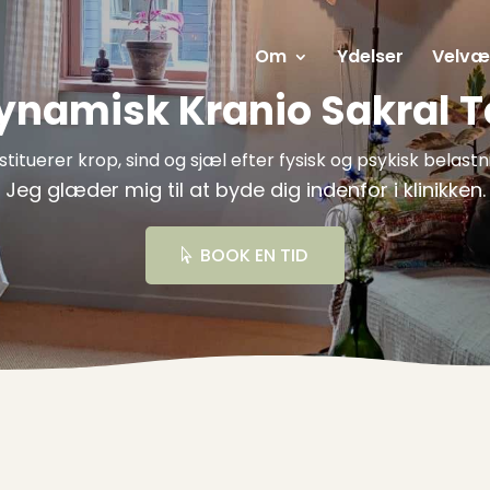
Om
Ydelser
Velvæ
ynamisk Kranio Sakral T
stituerer krop, sind og sjæl efter fysisk og psykisk belastn
Jeg glæder mig til at byde dig indenfor i klinikken.
BOOK EN TID