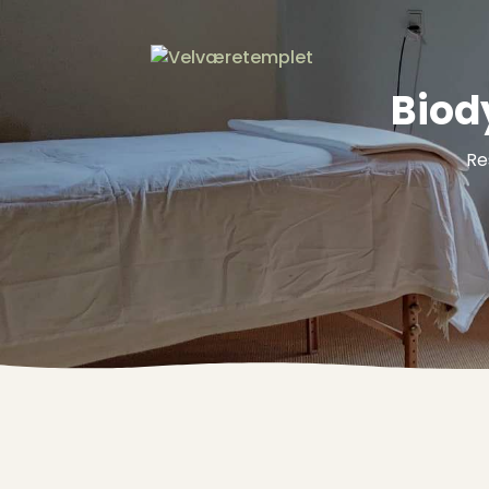
Biod
Re