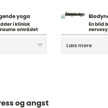
gende yoga
Biodyn
der i klinisk
En blid
r traume området
nervesy
Læs mere
ess og angst