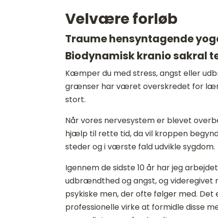
Velvære forløb
Traume hensyntagende yog
Biodynamisk kranio sakral t
Kæmper du med stress, angst eller udb
grænser har været overskredet for læng
stort.
Når vores nervesystem er blevet overbel
hjælp til rette tid, da vil kroppen begyn
steder og i værste fald udvikle sygdom.
Igennem de sidste 10 år har jeg arbejd
udbrændthed og angst, og videregivet m
psykiske men, der ofte følger med. Det
professionelle virke at formidle disse m