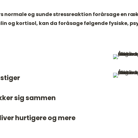
lers normale og sunde stressreaktion forårsage en r
lin og kortisol, kan da foråsage følgende fysiske, ps
stiger
kker sig sammen
iver hurtigere og mere