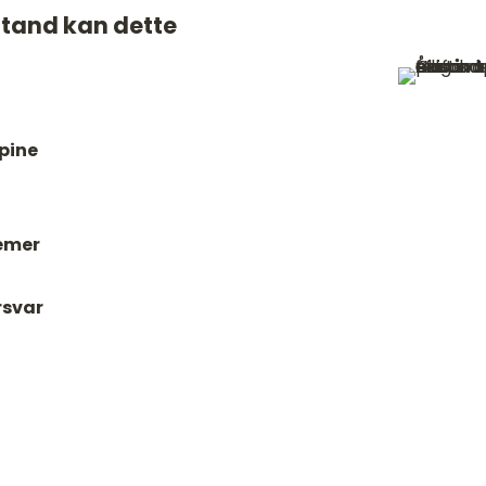
lstand kan dette
pine
lemer
rsvar