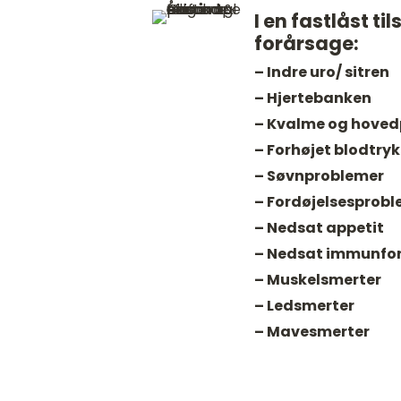
I en fastlåst ti
forårsage:
– Indre uro/ sitren
– Hjertebanken
– Kvalme og hoved
– Forhøjet blodtryk
– Søvnproblemer
– Fordøjelsesprob
– Nedsat appetit
– Nedsat immunfo
– Muskelsmerter
– Ledsmerter
– Mavesmerter