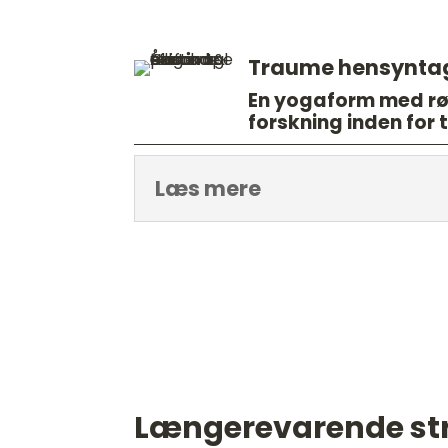
Traume hensynta
En yogaform med rød
forskning inden fo
Læs mere
Længerevarende str