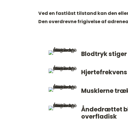
Ved en fastlåst tilstand kan den el
Den overdrevne frigivelse af adrenea
Blodtryk stiger
Hjertefrekvens 
Musklerne træ
Åndedrættet bl
overfladisk