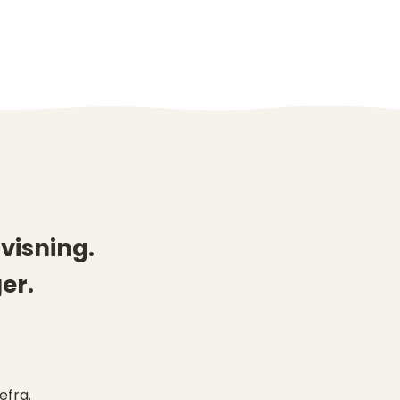
visning.
er.
efra.