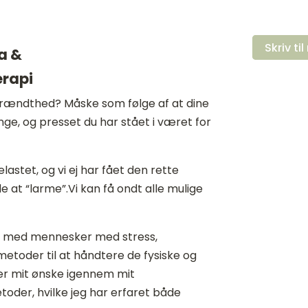
Skriv ti
a &
erapi
rændthed? Måske som følge af at dine
e, og presset du har stået i været for
astet, og vi ej har fået den rette
de at “larme”.Vi kan få ondt alle mulige
et med mennesker med stress,
etoder til at håndtere de fysiske og
 er mit ønske igennem mit
etoder, hvilke jeg har erfaret både