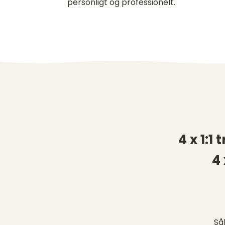
personligt og professionelt.
4 x 1:
4
Så